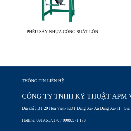
PHỄU SÁY NHỰA CÔNG SUẤT LỚN
THÔNG TIN LIÊN HỆ
CÔNG TY TNHH KỸ THUẬT APM 
Địa chỉ : BT 29 Hoa Viên- KĐT Đặng Xá- Xã Đặng Xá- H . Gia
Hotline: 0919.517.178 / 0989.571.178