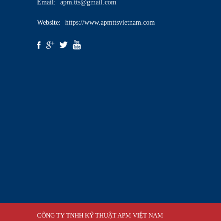
Email:
apm.tts@gmail.com
Website:
https://www.apmttsvietnam.com
CÔNG TY TNHH KỸ THUẬT APM VIỆT NAM