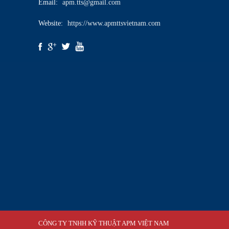
Email:
apm.tts@gmail.com
Website:
https://www.apmttsvietnam.com
CÔNG TY TNHH KỸ THUẬT APM VIỆT NAM