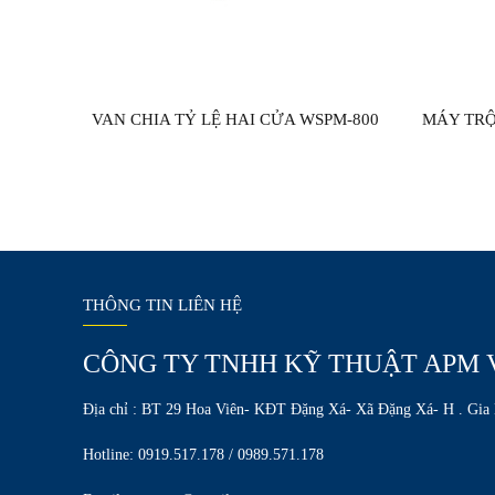
VAN CHIA TỶ LỆ HAI CỬA WSPM-800
THÔNG TIN LIÊN HỆ
CÔNG TY TNHH KỸ THUẬT APM 
Địa chỉ : BT 29 Hoa Viên- KĐT Đặng Xá- Xã Đặng Xá- H . Gia
Hotline: 0919.517.178 / 0989.571.178