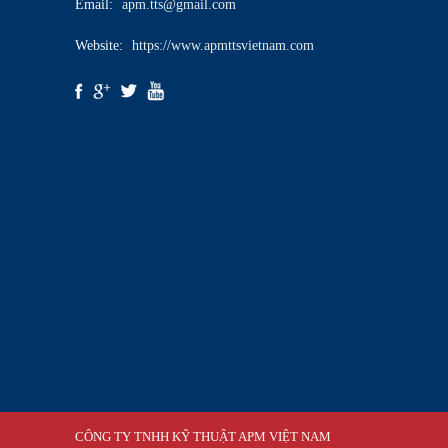
Email:
apm.tts@gmail.com
Website:
https://www.apmttsvietnam.com
CÔNG TY TNHH KỸ THUẬT APM VIỆT NAM