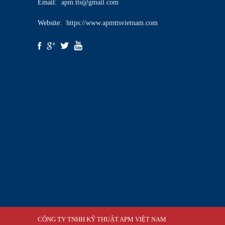
Email:
apm.tts@gmail.com
Website:
https://www.apmttsvietnam.com
CÔNG TY TNHH KỸ THUẬT APM VIỆT NAM