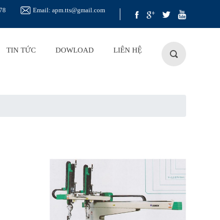
78
Email: apm.tts@gmail.com
TIN TỨC
DOWLOAD
LIÊN HỆ