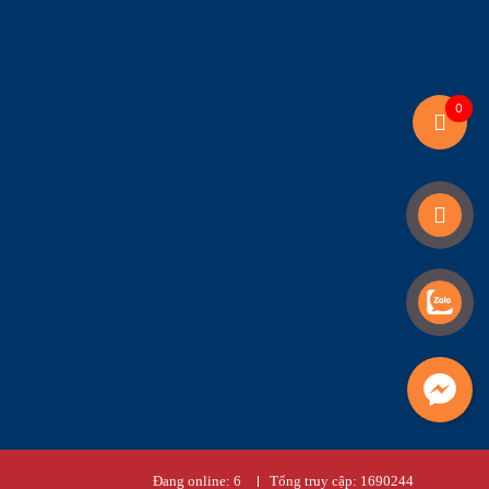
0
Đang online:
6
Tổng truy cập:
1690244