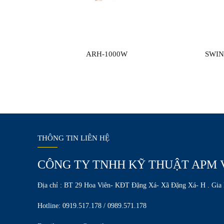
ARH-1000W
SWIN
THÔNG TIN LIÊN HỆ
CÔNG TY TNHH KỸ THUẬT APM 
Địa chỉ : BT 29 Hoa Viên- KĐT Đặng Xá- Xã Đặng Xá- H . Gia
Hotline: 0919.517.178 / 0989.571.178