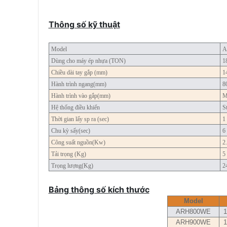
Thông số kỹ thuật
Model
A
Dùng cho máy ép nhựa (TON)
1
Chiều dài tay gắp (mm)
1
Hành trình ngang(mm)
8
Hành trình vào gắp(mm)
M
Hệ thống điều khiển
S
Thời gian lấy sp ra (sec)
1
Chu kỳ sấy(sec)
6
Công suất nguồn(Kw)
2
Tải trọng (Kg)
5
Trọng lượng(Kg)
2
Bảng thông số kích thước
Model
ARH800WE
1
ARH900WE
1