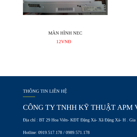
MÀN HÌNH NEC
12
VNĐ
THÔNG TIN LIÊN HỆ
CÔNG TY TNHH KỸ THUẬT APM 
Địa chỉ : BT 29 Hoa Viên- KĐT Đặng Xá- Xã Đặng Xá- H . Gia
Hotline: 0919.517.178 / 0989.571.178