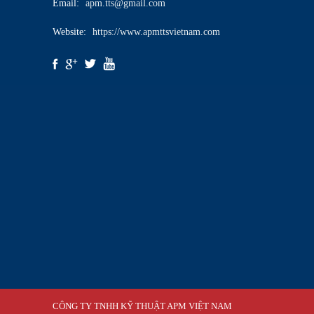
Email:
apm.tts@gmail.com
Website:
https://www.apmttsvietnam.com
CÔNG TY TNHH KỸ THUẬT APM VIỆT NAM