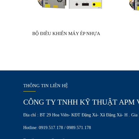
BỘ ĐIỀU KHIỂN MÁY ÉP NHỰA
THÔNG TIN LIÊN HỆ
CÔNG TY TNHH KỸ THUẬT APM 
Địa chỉ : BT 29 Hoa Viên- KĐT Đặng Xá- Xã Đặng Xá- H . Gia
Hotline: 0919.517.178 / 0989.571.178