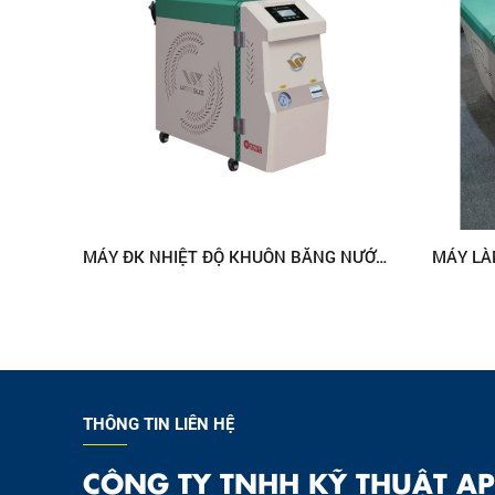
MÁY ĐK NHIỆT ĐỘ KHUÔN BẰNG NƯỚC WSTW-12
MÁY LÀ
THÔNG TIN LIÊN HỆ
CÔNG TY TNHH KỸ THUẬT AP