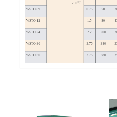
200℃
WSTO-09
0.75
50
3
WSTO-12
1.5
80
4
WSTO-24
2.2
200
3
WSTO-36
3.75
380
3
WSTO-60
3.75
380
3