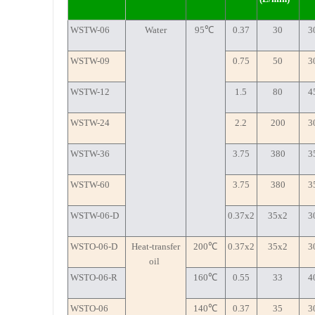
WSTW-06
Water
95℃
0.37
30
3
WSTW-09
0.75
50
3
WSTW-12
1.5
80
4
WSTW-24
2.2
200
3
WSTW-36
3.75
380
3
WSTW-60
3.75
380
3
WSTW-06-D
0.37x2
35x2
3
WSTO-06-D
Heat-transfer
200℃
0.37x2
35x2
3
oil
WSTO-06-R
160℃
0.55
33
4
WSTO-06
140℃
0.37
35
3