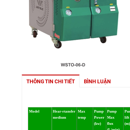
THÔNG TIN CHI TIẾT
BÌNH LUẬN
Model
Hear-rtansfer
Max
Pump
Pump
Pu
medium
temp
Power
Max
lift
(kw)
flux
(m)
(L/min)